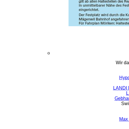
o
Wir da
Hypo
LANDI 
L
Gebhar
Swi
Max 